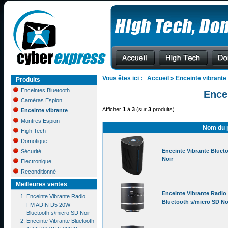
Vous êtes ici :
Accueil
»
Enceinte vibrante
Produits
Enceintes Bluetooth
Ence
Caméras Espion
Afficher
1
à
3
(sur
3
produits)
Enceinte vibrante
Montres Espion
Nom du p
High Tech
Domotique
Enceinte Vibrante Bluet
Sécurité
Noir
Electronique
Reconditionné
Meilleures ventes
Enceinte Vibrante Radi
Enceinte Vibrante Radio
Bluetooth s/micro SD No
FM ADIN D5 20W
Bluetooth s/micro SD Noir
Enceinte Vibrante Bluetooth