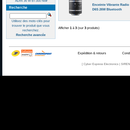
ADIN 36 W BT300 Noir
Enceinte Vibrante Radi
Recherche
D6S 26W Bluetooth
Utilisez des mots-clés pour
trouver le produit que vous
Afficher
1
à
3
(sur
3
produits)
recherchez.
Recherche avancée
Expédition & retours
Condi
[ Cyber Express Electronics | SIR