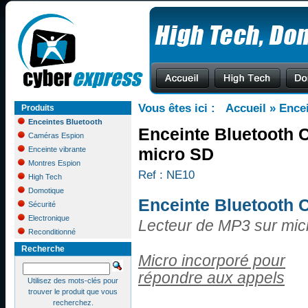
Vous êtes ici :
Accueil
»
Ence
Produits
Enceintes Bluetooth
Enceinte Bluetooth 
Caméras Espion
micro SD
Enceinte vibrante
Montres Espion
Ref : NE10
High Tech
Domotique
Enceinte Bluetooth
Sécurité
Electronique
Lecteur de MP3 sur mic
Reconditionné
Recherche
Micro incorporé pour
répondre aux appels
Utilisez des mots-clés pour
trouver le produit que vous
recherchez.