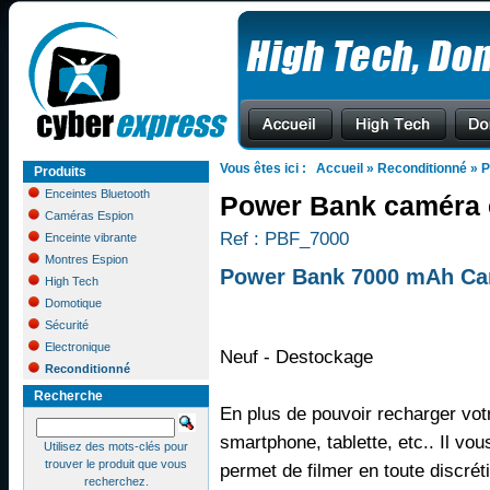
Vous êtes ici :
Accueil
»
Reconditionné
»
P
Produits
Enceintes Bluetooth
Power Bank caméra 
Caméras Espion
Ref : PBF_7000
Enceinte vibrante
Montres Espion
Power Bank 7000 mAh Ca
High Tech
Domotique
Sécurité
Electronique
Neuf - Destockage
Reconditionné
Recherche
En plus de pouvoir recharger vot
smartphone, tablette, etc.. Il vou
Utilisez des mots-clés pour
trouver le produit que vous
permet de filmer en toute discrét
recherchez.