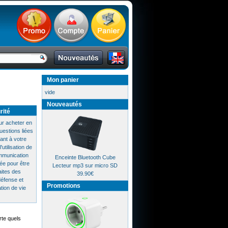
Mon panier
vide
Nouveautés
rité
ur acheter en
uestions liées
uant à votre
'utilisation de
ommunication
Enceinte Bluetooth Cube
cée pour être
Lecteur mp3 sur micro SD
faites des
39.90€
défense et
Promotions
tion de vie
rte quels