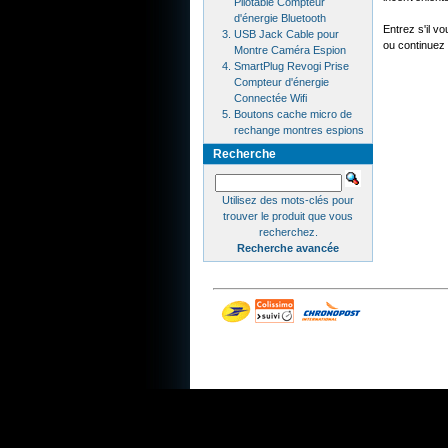
Pilotable Compteur
d'énergie Bluetooth
Entrez s'il v
USB Jack Cable pour
ou continuez 
Montre Caméra Espion
SmartPlug Revogi Prise
Compteur d'énergie
Connectée Wifi
Boutons cache micro de
rechange montres espions
Recherche
Utilisez des mots-clés pour
trouver le produit que vous
recherchez.
Recherche avancée