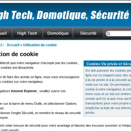
ci :
Accueil
»
Utilisation de cookie
ation de cookie
étecté que votre navigateur n'accepte pas les cookies,
Cookies Vie privée et Sécu
n cookies est désactivée.
On doit autoriser les cookies po
ligne sur ce magasin pour des q
er de faire des achats en ligne, nous vous encourageons
à la vie privée et à la sécurité q
es cookies sur votre navigateur.
visite sur ce site. En permettant l
cookie à votre navigateur, la c
igateurs
Internet Explorer
, veuillez suivre ces
entre vous et ce site est renfor
certain qu'il n'y ai que vous qui 
transactions pour votre propre 
er sur la barre de menu Outils, et sélectionner Options
empêcher la fuite de vos informa
net
privée.
tionner l'onglet Sécurité, et remettre le niveau de securité
moyen
is cette mesure de sécurité pour votre avantage et faisons des excuses ouvertes si n'impo
s sont causés.