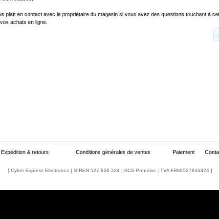
ous plaît en contact avec le propriétaire du magasin si vous avez des questions touchant à cet
vos achats en ligne.
Expédition & retours
Conditions générales de ventes
Paiement
Conta
[ Cyber Express Electronics | SIREN 527 836 324 | RCS Pontoise | TVA FR86527836324 ]