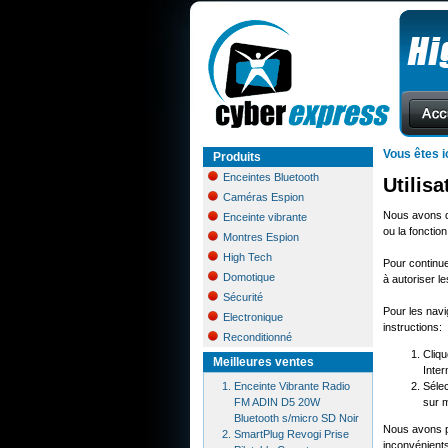
Vous êtes i
Produits
Enceintes Bluetooth
Utilis
Caméras Espion
Nous avons d
Enceinte vibrante
ou la fonctio
Montres Espion
High Tech
Pour continu
Domotique
à autoriser l
Sécurité
Pour les nav
Electronique
instructions:
Reconditionné
Cliqu
Meilleures ventes
Inter
Enceinte Vibrante Radio
Sélec
FM ADIN D5 20W
sur 
Bluetooth s/micro SD Noir
Nous avons pr
SmartPlug Revogi Prise
inconvénient