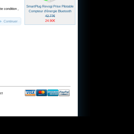
SmartPlug Revogi Prise Pilotable
te condition ,
Compteur d'énergie Bluetooth
42.77€
24.90€
Continuer
ct